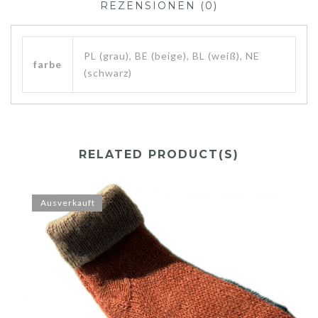
REZENSIONEN (0)
PL (grau), BE (beige), BL (weiß), NE
farbe
(schwarz)
RELATED PRODUCT(S)
Ausverkauft