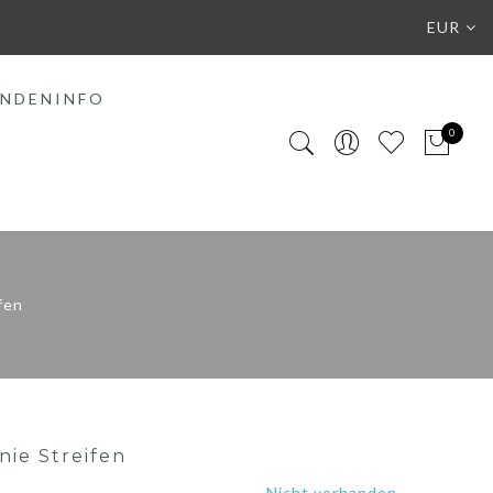
EUR
NDENINFO
0
fen
ie Streifen
Nicht vorhanden