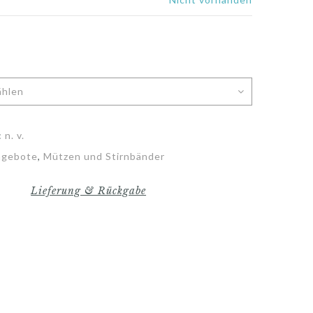
:
n. v.
ngebote
,
Mützen und Stirnbänder
Lieferung & Rückgabe