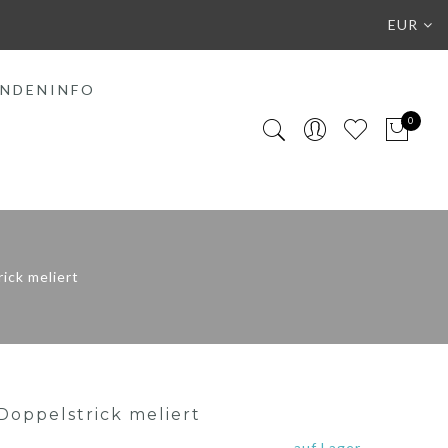
EUR
NDENINFO
0
ick meliert
Doppelstrick meliert
auf Lager