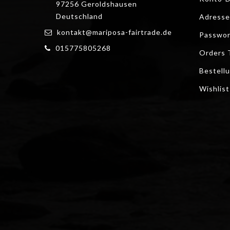
97256 Geroldshausen
Deutschland
Adresse
kontakt@mariposa-fairtrade.de
Passwor
015775805268
Orders 
Bestell
Wishlist