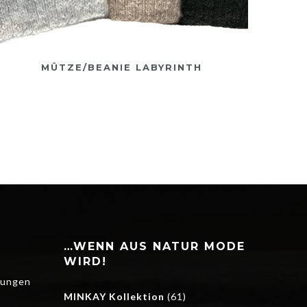
MÜTZE/BEANIE LABYRINTH
WEND
…WENN AUS NATUR MODE
WIRD!
gungen
MINKAY Kollektion
(61)