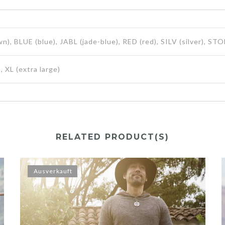
wn), BLUE (blue), JABL (jade-blue), RED (red), SILV (silver),
), XL (extra large)
RELATED PRODUCT(S)
Ausverkauft