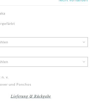
aka
urgefärbt
:
n. v.
lover und Ponchos
Lieferung & Rückgabe