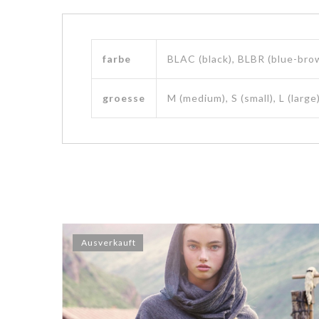
farbe
BLAC (black), BLBR (blue-bro
groesse
M (medium), S (small), L (large
Ausverkauft