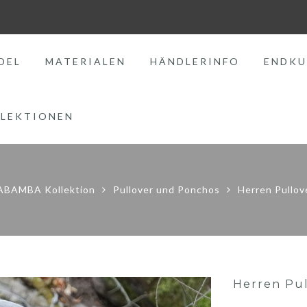
DEL
MATERIALEN
HÄNDLERINFO
ENDKU
LEKTIONEN
BAMBA Kollektion
Pullover und Ponchos
Herren Pullove
Herren Pul