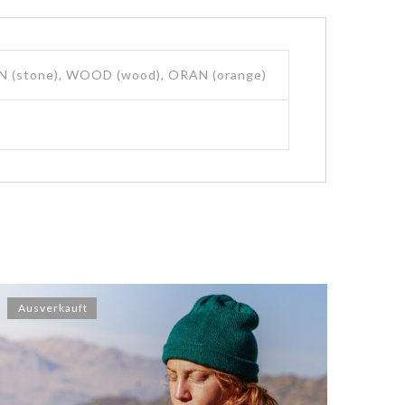
 STON (stone), WOOD (wood), ORAN (orange)
Ausverkauft
Aus