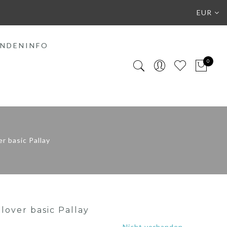
EUR
NDENINFO
0
r basic Pallay
lover basic Pallay
Nicht vorhanden