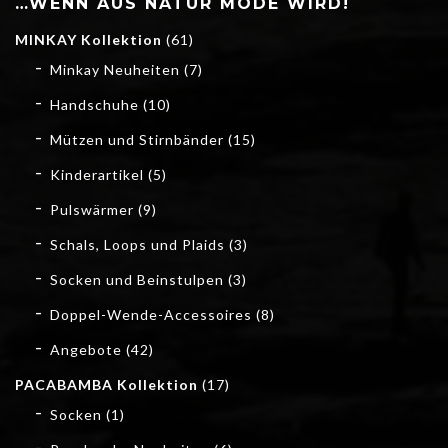
…WENN AUS NATUR MODE WIRD!
MINKAY Kollektion
(61)
Minkay Neuheiten
(7)
Handschuhe
(10)
Mützen und Stirnbänder
(15)
Kinderartikel
(5)
Pulswärmer
(9)
Schals, Loops und Plaids
(3)
Socken und Beinstulpen
(3)
Doppel-Wende-Accessoires
(8)
Angebote
(42)
PACABAMBA Kollektion
(17)
Socken
(1)