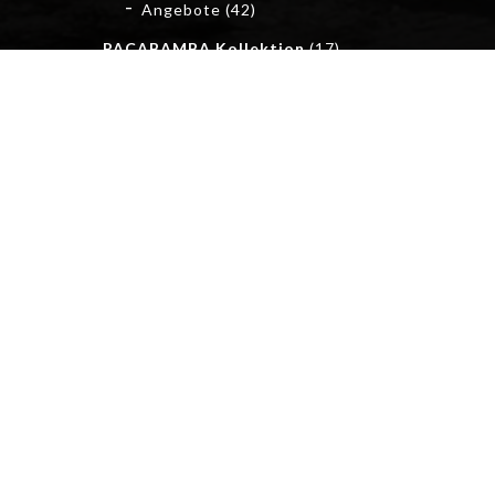
Angebote
(42)
PACABAMBA Kollektion
(17)
Socken
(1)
Pacabamba Neuheiten
(6)
Pullover und Ponchos
(6)
Mützen und Stirnbänder
(3)
Schals und Loops
(4)
Handschuhe und Stulpen
(3)
Kinderartikel
(1)
Impressum
Über uns
Kontakt