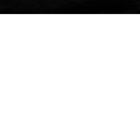
g by Angelique Anshilevich