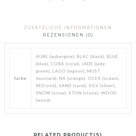
ZUSÄTZLICHE INFORMATIONEN
REZENSIONEN (0)
AUBE (aubergine), BLAC (black), BLUE
(blue), CORA (coral), JADE (jade-
green), LAGO (lagoon), MUST
farbe
(mustard), NA (orange), OCEA (ocean),
RED (red), SAND (sand), SILV (silver),
SNOW (snow), STON (stone), WOOD
(wood)
RELATED PRODUCT(S)