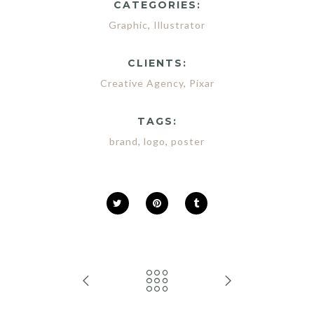
CATEGORIES:
Graphic
,
Illustrator
CLIENTS:
Creative Agency
,
Pixar
TAGS:
brand
,
logo
,
poster