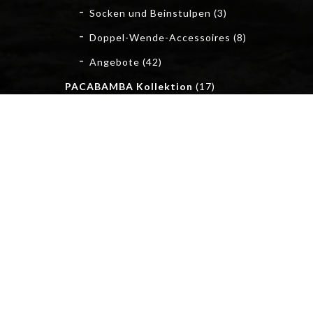
Socken und Beinstulpen
(3)
Doppel-Wende-Accessoires
(8)
Angebote
(42)
PACABAMBA Kollektion
(17)
Socken
(1)
Pacabamba Neuheiten
(6)
Pullover und Ponchos
(6)
Mützen und Stirnbänder
(3)
Schals und Loops
(4)
Handschuhe und Stulpen
(3)
Kinderartikel
(1)